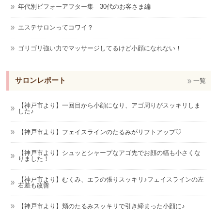
年代別ビフォーアフター集 30代のお客さま編
エステサロンってコワイ？
ゴリゴリ強い力でマッサージしてるけど小顔になれない！
サロンレポート
一覧
【神戸市より】一回目から小顔になり、アゴ周りがスッキリしま
した♪
【神戸市より】フェイスラインのたるみがリフトアップ♡
【神戸市より】シュッとシャープなアゴ先でお顔の幅も小さくな
りました！
【神戸市より】むくみ、エラの張りスッキリ♪フェイスラインの左
右差も改善
【神戸市より】頬のたるみスッキリで引き締まった小顔に♪