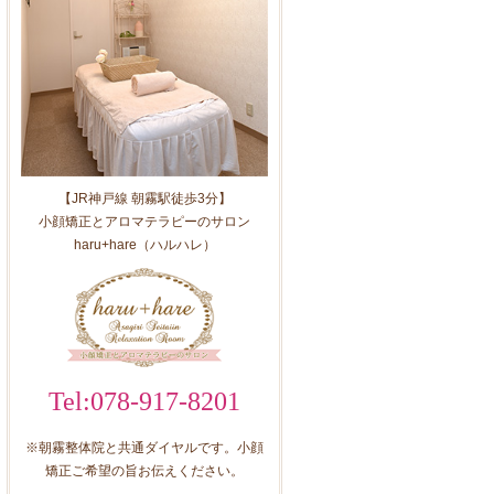
【JR神戸線 朝霧駅徒歩3分】
小顔矯正とアロマテラピーのサロン
haru+hare（ハルハレ）
Tel:078-917-8201
※朝霧整体院と共通ダイヤルです。小顔
矯正ご希望の旨お伝えください。