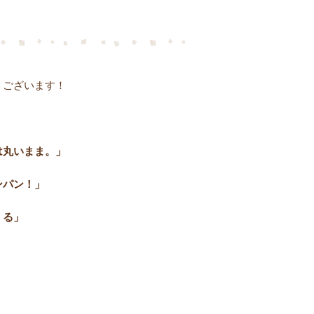
うございます！
は丸いまま。」
ンパン！」
くる」
」