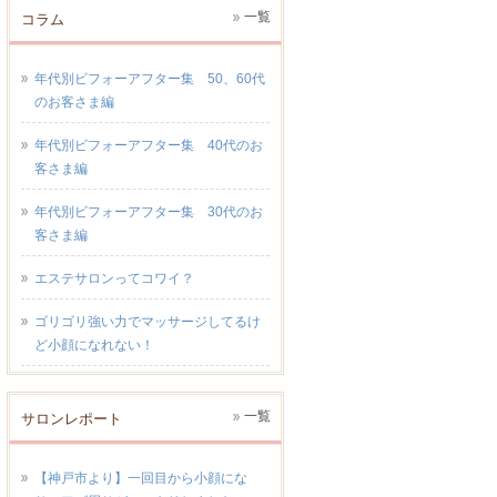
一覧
コラム
年代別ビフォーアフター集 50、60代
のお客さま編
年代別ビフォーアフター集 40代のお
客さま編
年代別ビフォーアフター集 30代のお
客さま編
エステサロンってコワイ？
ゴリゴリ強い力でマッサージしてるけ
ど小顔になれない！
一覧
サロンレポート
【神戸市より】一回目から小顔にな