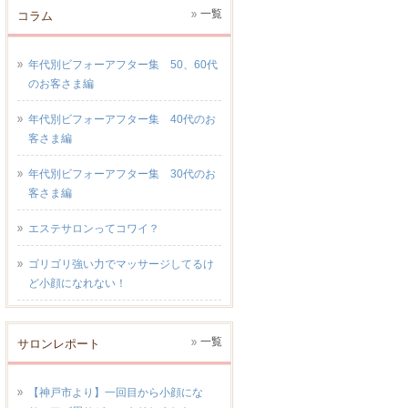
一覧
コラム
年代別ビフォーアフター集 50、60代
のお客さま編
年代別ビフォーアフター集 40代のお
客さま編
年代別ビフォーアフター集 30代のお
客さま編
エステサロンってコワイ？
ゴリゴリ強い力でマッサージしてるけ
ど小顔になれない！
一覧
サロンレポート
【神戸市より】一回目から小顔にな