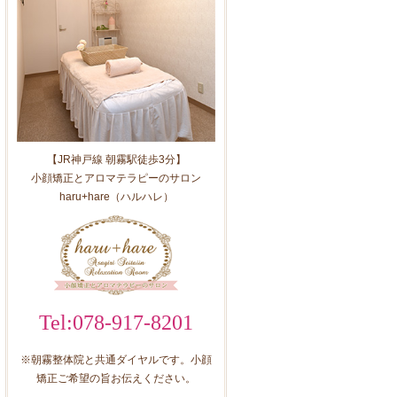
【JR神戸線 朝霧駅徒歩3分】
小顔矯正とアロマテラピーのサロン
haru+hare（ハルハレ）
Tel:078-917-8201
※朝霧整体院と共通ダイヤルです。小顔
矯正ご希望の旨お伝えください。