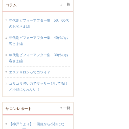
一覧
コラム
年代別ビフォーアフター集 50、60代
のお客さま編
年代別ビフォーアフター集 40代のお
客さま編
年代別ビフォーアフター集 30代のお
客さま編
エステサロンってコワイ？
ゴリゴリ強い力でマッサージしてるけ
ど小顔になれない！
一覧
サロンレポート
【神戸市より】一回目から小顔にな