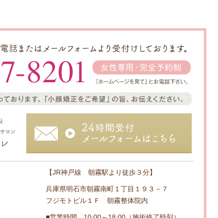
【JR神戸線 朝霧駅より徒歩３分】
兵庫県明石市朝霧南町１丁目１９３－７
フジモトビル１Ｆ 朝霧整体院内
■営業時間…10:00～18:00（施術終了時刻）