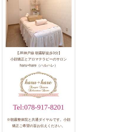
【JR神戸線 朝霧駅徒歩3分】
小顔矯正とアロマテラピーのサロン
haru+hare（ハルハレ）
Tel:078-917-8201
※朝霧整体院と共通ダイヤルです。小顔
矯正ご希望の旨お伝えください。